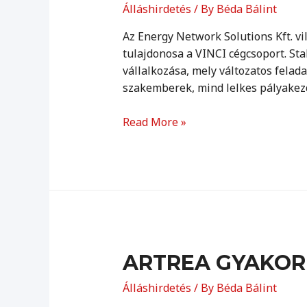
Álláshirdetés
/ By
Béda Bálint
Az Energy Network Solutions Kft. v
tulajdonosa a VINCI cégcsoport. St
vállalkozása, mely változatos felad
szakemberek, mind lelkes pályakezd
Műszaki
Read More »
előkészítő
ARTREA GYAKOR
Álláshirdetés
/ By
Béda Bálint