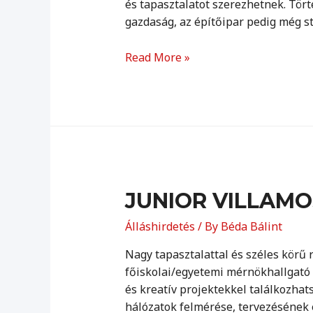
és tapasztalatot szerezhetnek. Tört
gazdaság, az építőipar pedig még st
ARTREA
Read More »
Gyakornoki
lehetőség
JUNIOR VILLAM
Álláshirdetés
/ By
Béda Bálint
Nagy tapasztalattal és széles körű 
főiskolai/egyetemi mérnökhallgató 
és kreatív projektekkel találkozh
hálózatok felmérése, tervezésének e