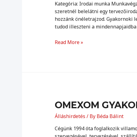
Kategória: Irodai munka Munkavégz
szeretnél belelátni egy tervezőirod
hozzánk önéletrajzod. Gyakornoki le
tudod illeszteni a mindennapjaidba 
Artrea
Read More »
gyakornoki
program
OMEXOM GYAKOR
Álláshirdetés
/ By
Béda Bálint
Cégünk 1994 óta foglalkozik villam
szervezésével, tervezésével, szállí