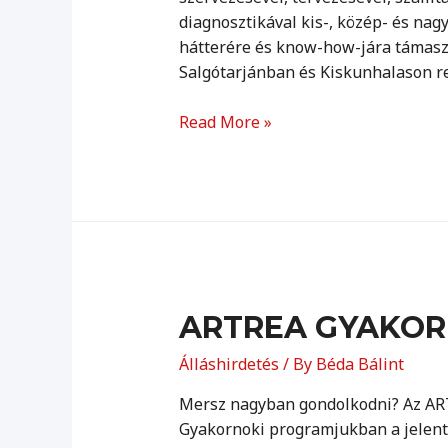
diagnosztikával kis-, közép- és na
hátterére és know-how-jára támasz
Salgótarjánban és Kiskunhalason re
OMEXOM
Read More »
Gyakornoki
álláslehetőség
ARTREA GYAKOR
Álláshirdetés
/ By
Béda Bálint
Mersz nagyban gondolkodni? Az ARTR
Gyakornoki programjukban a jelent