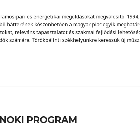
illamosipari és energetikai megoldásokat megvalósító, 1994
abil hátterének köszönhetően a magyar piac egyik meghatár
atokat, releváns tapasztalatot és szakmai fejlődési lehetősé
ők számára. Törökbálinti székhelyünkre keressük új műsza
NOKI PROGRAM