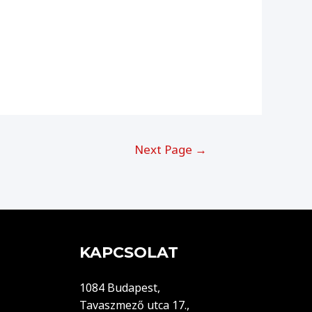
Next Page
→
KAPCSOLAT
1084 Budapest,
Tavaszmező utca 17.,