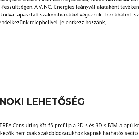
gy-feszültségen. A VINCI Energies leányvállalataként tevéke
kodva tapasztalt szakemberekkel végezzük. Törökbálinti s
ndelkezünk telephellyel. Jelentkezz hozzánk, …
NOKI LEHETŐSÉG
EA Consulting Kft. fő profilja a 2D-s és 3D-s BIM-alapú k
kezők nem csak szakdolgozatukhoz kapnak hathatós segíts