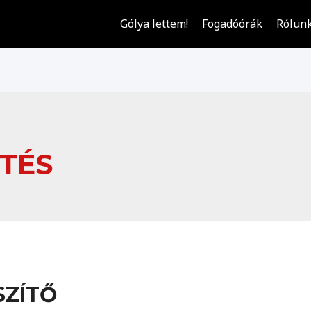
Gólya lettem!
Fogadóórák
Rólun
TÉS
SZÍTŐ