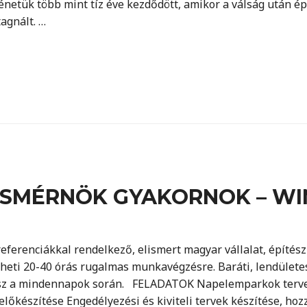
énetük több mint tíz éve kezdődött, amikor a válság után ép
agnált. …
OSMÉRNÖK GYAKORNOK – WI
referenciákkal rendelkező, elismert magyar vállalat, építész
heti 20-40 órás rugalmas munkavégzésre. Baráti, lendületes
atsz a mindennapok során. FELADATOK Napelemparkok terve
lőkészítése Engedélyezési és kiviteli tervek készítése, ho