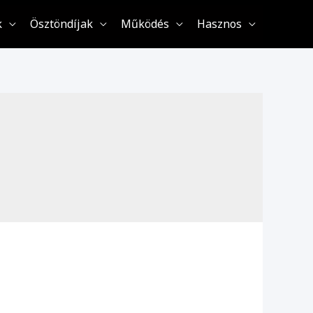
k
Ösztöndíjak
Működés
Hasznos