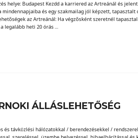
és helye: Budapest Kezdd a karriered az Artreánál és jele
a mindennapjaiba és egy szakmailag jól képzett, tapasztalt c
hetőségek az Artreánál: Ha végzősként szeretnél tapasztala
a legalább heti 20 órás …
NOKI ÁLLÁSLEHETŐSÉG
os és távközlési hálózatokkal / berendezésekkel / rendszere
tással, szereléssel, üzembe helyezéssel, hibaelhárítással és