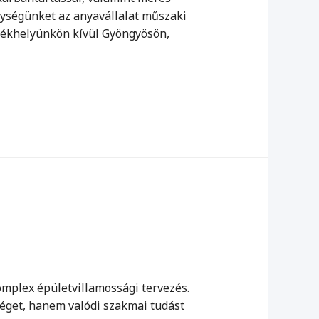
nységünket az anyavállalat műszaki
zékhelyünkön kívül Gyöngyösön,
omplex épületvillamossági tervezés.
éget, hanem valódi szakmai tudást