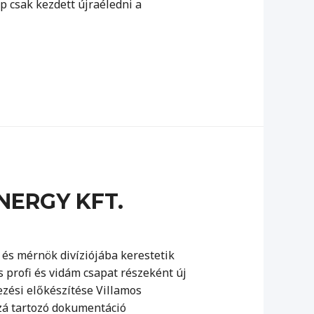
p csak kezdett újraéledni a
NERGY KFT.
 és mérnök divíziójába kerestetik
 profi és vidám csapat részeként új
zési előkészítése Villamos
zzá tartozó dokumentáció