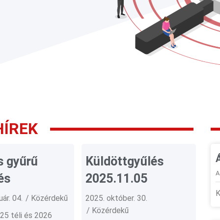
HÍREK
s gyűrű
Küldöttgyűlés
A
és
2025.11.05
K
ár. 04.
Közérdekű
2025. október. 30.
Közérdekű
25 téli és 2026