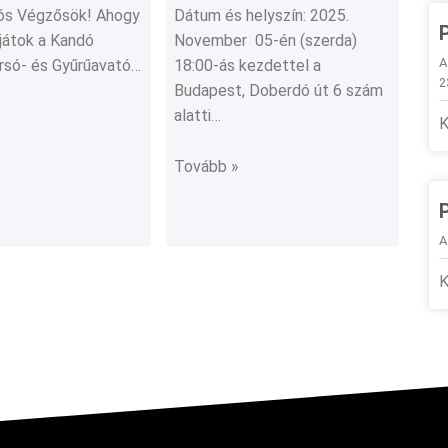
dós Végzősök! Ahogy
Dátum és helyszín: 2025.
játok a Kandó
November 05-én (szerda)
A
rsó- és Gyűrűavató…
18:00-ás kezdettel a
2
Budapest, Doberdó út 6 szám
alatti…
K
Tovább »
A
K