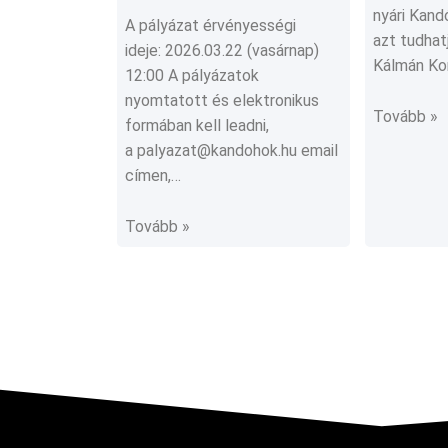
nyári Kan
A pályázat érvényességi
azt tudhat
ideje: 2026.03.22 (vasárnap)
Kálmán Ko
12:00 A pályázatok
nyomtatott és elektronikus
Tovább »
formában kell leadni,
a palyazat@kandohok.hu email
címen,…
Tovább »