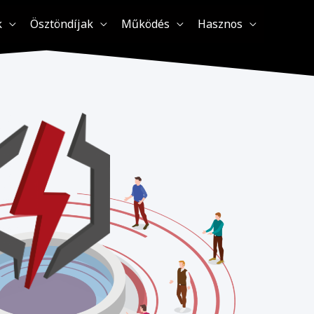
k
Ösztöndíjak
Működés
Hasznos