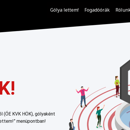
Gólya lettem!
Fogadóórák
Rólun
K!
ől (ÓE KVK HÖK), gólyaként
 lettem!” menüpontban!