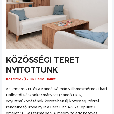
KÖZÖSSÉGI TERET
NYITOTTUNK
Közérdekű
/ By
Béda Bálint
A Siemens Zrt. és a Kandó Kálmán Villamosmérnöki kari
Hallgatói Részönkormányzat (Kandó HÖK)
együttműködésének keretében új közösségi térrel
rendelkező iroda nyílt a Bécsi út 94-96 C. épület 1.
emelet 103-as termében. A megnyitó egy kétéves