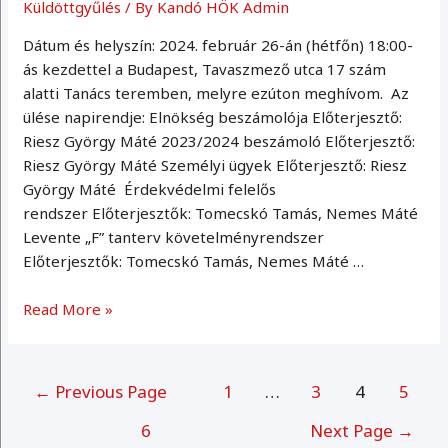
Küldöttgyűlés
/ By
Kandó HÖK Admin
Dátum és helyszín: 2024. február 26-án (hétfőn) 18:00-
ás kezdettel a Budapest, Tavaszmező utca 17 szám
alatti Tanács teremben, melyre ezúton meghívom. Az
ülése napirendje: Elnökség beszámolója Előterjesztő:
Riesz György Máté 2023/2024 beszámoló Előterjesztő:
Riesz György Máté Személyi ügyek Előterjesztő: Riesz
György Máté Érdekvédelmi felelős
rendszer Előterjesztők: Tomecskó Tamás, Nemes Máté
Levente „F” tanterv követelményrendszer
Előterjesztők: Tomecskó Tamás, Nemes Máté …
Küldöttgyűlés
Read More »
2024.02.26
Bejegyzések
←
Previous Page
1
…
3
4
5
lapozása
6
Next Page
→