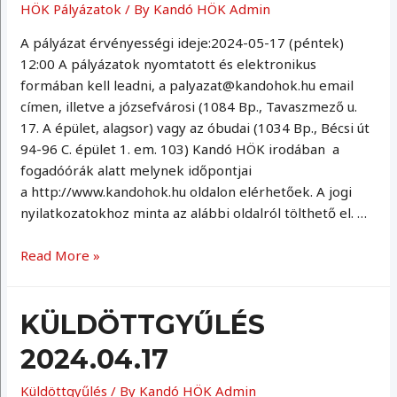
HÖK Pályázatok
/ By
Kandó HÖK Admin
A pályázat érvényességi ideje:2024-05-17 (péntek)
12:00 A pályázatok nyomtatott és elektronikus
formában kell leadni, a palyazat@kandohok.hu email
címen, illetve a józsefvárosi (1084 Bp., Tavaszmező u.
17. A épület, alagsor) vagy az óbudai (1034 Bp., Bécsi út
94-96 C. épület 1. em. 103) Kandó HÖK irodában a
fogadóórák alatt melynek időpontjai
a http://www.kandohok.hu oldalon elérhetőek. A jogi
nyilatkozatokhoz minta az alábbi oldalról tölthető el. …
Tisztújító
Read More »
pályázatok
23/24/II.
KÜLDÖTTGYŰLÉS
2024.04.17
Küldöttgyűlés
/ By
Kandó HÖK Admin