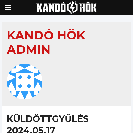
Skip
to
KANDÓ HÖK
content
ADMIN
KÜLDÖTTGYŰLÉS
2024.05.17