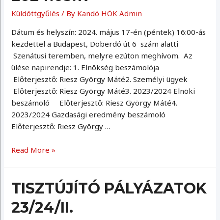
Küldöttgyűlés
/ By
Kandó HÖK Admin
Dátum és helyszín: 2024. május 17-én (péntek) 16:00-ás
kezdettel a Budapest, Doberdó út 6 szám alatti
Szenátusi teremben, melyre ezúton meghívom. Az
ülése napirendje: 1. Elnökség beszámolója
Előterjesztő: Riesz György Máté2. Személyi ügyek
Előterjesztő: Riesz György Máté3. 2023/2024 Elnöki
beszámoló Előterjesztő: Riesz György Máté4.
2023/2024 Gazdasági eredmény beszámoló
Előterjesztő: Riesz György …
Küldöttgyűlés
Read More »
2024.05.17
TISZTÚJÍTÓ PÁLYÁZATOK
23/24/II.