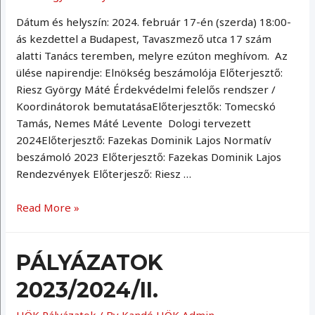
Dátum és helyszín: 2024. február 17-én (szerda) 18:00-
ás kezdettel a Budapest, Tavaszmező utca 17 szám
alatti Tanács teremben, melyre ezúton meghívom. Az
ülése napirendje: Elnökség beszámolója Előterjesztő:
Riesz György Máté Érdekvédelmi felelős rendszer /
Koordinátorok bemutatásaElőterjesztők: Tomecskó
Tamás, Nemes Máté Levente Dologi tervezett
2024Előterjesztő: Fazekas Dominik Lajos Normatív
beszámoló 2023 Előterjesztő: Fazekas Dominik Lajos
Rendezvények Előterjesző: Riesz …
Küldöttgyűlés
Read More »
2024.04.17
PÁLYÁZATOK
2023/2024/II.