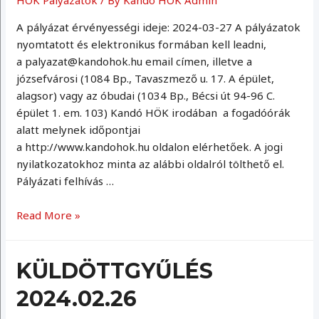
HÖK Pályázatok
/ By
Kandó HÖK Admin
A pályázat érvényességi ideje: 2024-03-27 A pályázatok
nyomtatott és elektronikus formában kell leadni,
a palyazat@kandohok.hu email címen, illetve a
józsefvárosi (1084 Bp., Tavaszmező u. 17. A épület,
alagsor) vagy az óbudai (1034 Bp., Bécsi út 94-96 C.
épület 1. em. 103) Kandó HÖK irodában a fogadóórák
alatt melynek időpontjai
a http://www.kandohok.hu oldalon elérhetőek. A jogi
nyilatkozatokhoz minta az alábbi oldalról tölthető el.
Pályázati felhívás …
Pályázatok
Read More »
2023/2024/II.
KÜLDÖTTGYŰLÉS
2024.02.26