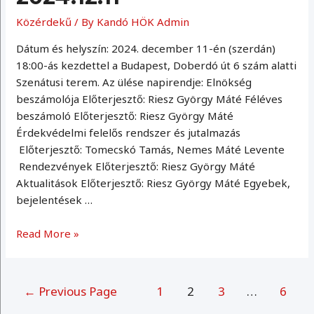
Közérdekű
/ By
Kandó HÖK Admin
Dátum és helyszín: 2024. december 11-én (szerdán)
18:00-ás kezdettel a Budapest, Doberdó út 6 szám alatti
Szenátusi terem. Az ülése napirendje: Elnökség
beszámolója Előterjesztő: Riesz György Máté Féléves
beszámoló Előterjesztő: Riesz György Máté
Érdekvédelmi felelős rendszer és jutalmazás
Előterjesztő: Tomecskó Tamás, Nemes Máté Levente
Rendezvények Előterjesztő: Riesz György Máté
Aktualitások Előterjesztő: Riesz György Máté Egyebek,
bejelentések …
Küldöttgyűlés
Read More »
2024.12.11
Bejegyzések
←
Previous Page
1
2
3
…
6
lapozása