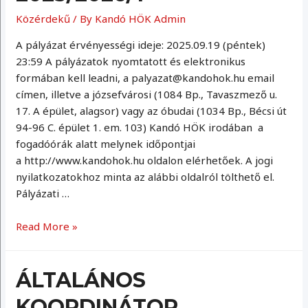
Közérdekű
/ By
Kandó HÖK Admin
A pályázat érvényességi ideje: 2025.09.19 (péntek)
23:59 A pályázatok nyomtatott és elektronikus
formában kell leadni, a palyazat@kandohok.hu email
címen, illetve a józsefvárosi (1084 Bp., Tavaszmező u.
17. A épület, alagsor) vagy az óbudai (1034 Bp., Bécsi út
94-96 C. épület 1. em. 103) Kandó HÖK irodában a
fogadóórák alatt melynek időpontjai
a http://www.kandohok.hu oldalon elérhetőek. A jogi
nyilatkozatokhoz minta az alábbi oldalról tölthető el.
Pályázati …
Pályázatok
Read More »
2025/2026/1
ÁLTALÁNOS
KOORDINÁTOR