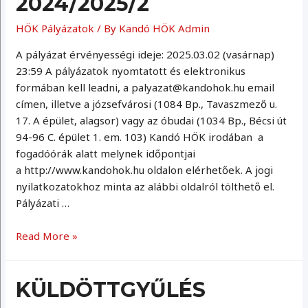
2024/2025/2
HÖK Pályázatok
/ By
Kandó HÖK Admin
A pályázat érvényességi ideje: 2025.03.02 (vasárnap)
23:59 A pályázatok nyomtatott és elektronikus
formában kell leadni, a palyazat@kandohok.hu email
címen, illetve a józsefvárosi (1084 Bp., Tavaszmező u.
17. A épület, alagsor) vagy az óbudai (1034 Bp., Bécsi út
94-96 C. épület 1. em. 103) Kandó HÖK irodában a
fogadóórák alatt melynek időpontjai
a http://www.kandohok.hu oldalon elérhetőek. A jogi
nyilatkozatokhoz minta az alábbi oldalról tölthető el.
Pályázati …
Pályázatok
Read More »
2024/2025/2
KÜLDÖTTGYŰLÉS