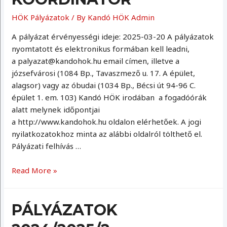
HÖK Pályázatok
/ By
Kandó HÖK Admin
A pályázat érvényességi ideje: 2025-03-20 A pályázatok
nyomtatott és elektronikus formában kell leadni,
a palyazat@kandohok.hu email címen, illetve a
józsefvárosi (1084 Bp., Tavaszmező u. 17. A épület,
alagsor) vagy az óbudai (1034 Bp., Bécsi út 94-96 C.
épület 1. em. 103) Kandó HÖK irodában a fogadóórák
alatt melynek időpontjai
a http://www.kandohok.hu oldalon elérhetőek. A jogi
nyilatkozatokhoz minta az alábbi oldalról tölthető el.
Pályázati felhívás …
Általános
Read More »
Koordinátor
PÁLYÁZATOK