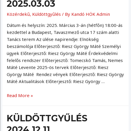
2025.03.03
Közérdekű
,
Küldöttgyűlés
/ By
Kandó HÖK Admin
Dátum és helyszín: 2025. Március 3-án (hétfőn) 18:00-ás
kezdettel a Budapest, Tavaszmező utca 17 szám alatti
Tanács terem Az ülése napirendje: Elnökség
beszámolója Előterjesztő: Riesz György Máté Személyi
ügyek Előterjesztő: Riesz György Máté Érdekvédelmi
felelős rendszer Előterjesztő: Tomecskó Tamás, Nemes
Máté Levente 2025-ös tervek Előterjesztő: Riesz
György Máté Rendez vények Előterjesztő: Riesz György
Máté Aktualitások Előterjesztő: Riesz György …
Küldöttgyűlés
Read More »
2025.03.03
KÜLDÖTTGYŰLÉS
2024.12.11