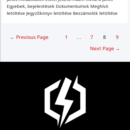
Egyebek, bejelentések Dokumentumok Meghívó
letöltése Jegyzőkönyv letöltése Beszámolók letöltése
Bejegyzések
←
Previous Page
1
…
7
8
9
lapozása
Next Page
→