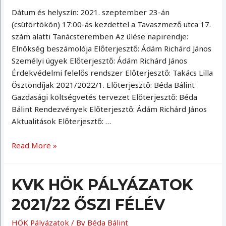
Dátum és helyszín: 2021. szeptember 23-án
(csütörtökön) 17:00-ás kezdettel a Tavaszmező utca 17.
szám alatti Tanácsteremben Az ülése napirendje:
Elnökség beszámolója Előterjesztő: Ádám Richárd János
Személyi ügyek Előterjesztő: Ádám Richárd János
Érdekvédelmi felelős rendszer Előterjesztő: Takács Lilla
Ösztöndíjak 2021/2022/1. Előterjesztő: Béda Bálint
Gazdasági költségvetés tervezet Előterjesztő: Béda
Bálint Rendezvények Előterjesztő: Ádám Richárd János
Aktualitások Előterjesztő: …
Küldöttgyűlés
Read More »
2021.09.23
KVK HÖK PÁLYÁZATOK
2021/22 ŐSZI FÉLÉV
HÖK Pályázatok
/ By
Béda Bálint