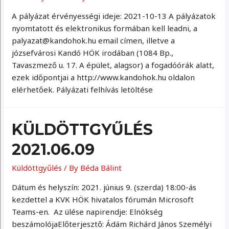
A pályázat érvényességi ideje: 2021-10-13 A pályázatok
nyomtatott és elektronikus formában kell leadni, a
palyazat@kandohok.hu email címen, illetve a
józsefvárosi Kandó HÖK irodában (1084 Bp.,
Tavaszmező u. 17. A épület, alagsor) a fogadóórák alatt,
ezek időpontjai a http://www.kandohok.hu oldalon
elérhetőek. Pályázati felhívás letöltése
KÜLDÖTTGYŰLÉS
2021.06.09
Küldöttgyűlés
/ By
Béda Bálint
Dátum és helyszín: 2021. június 9. (szerda) 18:00-ás
kezdettel a KVK HÖK hivatalos fórumán Microsoft
Teams-en. Az ülése napirendje: Elnökség
beszámolójaElőterjesztő: Ádám Richárd János Személyi