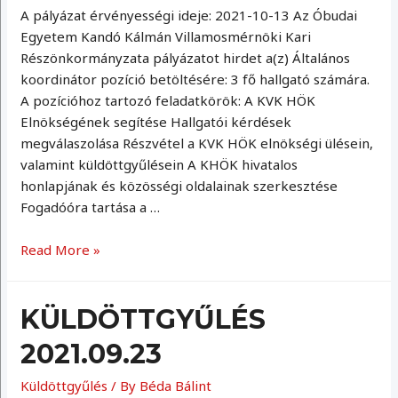
A pályázat érvényességi ideje: 2021-10-13 Az Óbudai
Egyetem Kandó Kálmán Villamosmérnöki Kari
Részönkormányzata pályázatot hirdet a(z) Általános
koordinátor pozíció betöltésére: 3 fő hallgató számára.
A pozícióhoz tartozó feladatkörök: A KVK HÖK
Elnökségének segítése Hallgatói kérdések
megválaszolása Részvétel a KVK HÖK elnökségi ülésein,
valamint küldöttgyűlésein A KHÖK hivatalos
honlapjának és közösségi oldalainak szerkesztése
Fogadóóra tartása a …
Koordinátor
Read More »
pályázat
21/22/1
KÜLDÖTTGYŰLÉS
2021.09.23
Küldöttgyűlés
/ By
Béda Bálint