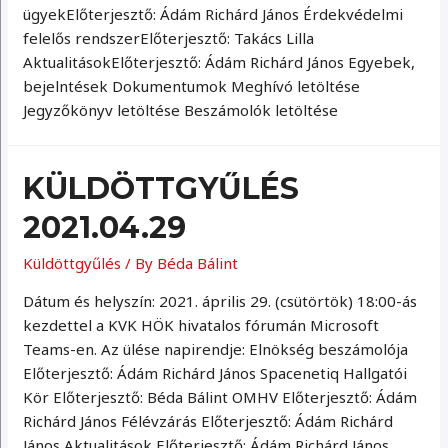
ügyekElőterjesztő: Ádám Richárd János Érdekvédelmi
felelős rendszerElőterjesztő: Takács Lilla
AktualitásokElőterjesztő: Ádám Richárd János Egyebek,
bejelntések Dokumentumok Meghívó letöltése
Jegyzőkönyv letöltése Beszámolók letöltése
KÜLDÖTTGYŰLÉS
2021.04.29
Küldöttgyűlés
/ By
Béda Bálint
Dátum és helyszín: 2021. április 29. (csütörtök) 18:00-ás
kezdettel a KVK HÖK hivatalos fórumán Microsoft
Teams-en. Az ülése napirendje: Elnökség beszámolója
Előterjesztő: Ádám Richárd János Spacenetiq Hallgatói
Kör Előterjesztő: Béda Bálint OMHV Előterjesztő: Ádám
Richárd János Félévzárás Előterjesztő: Ádám Richárd
János Aktualitások Előterjesztő: Ádám Richárd János