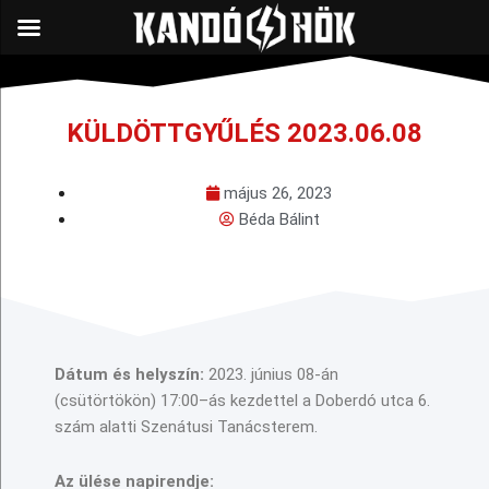
KÜLDÖTTGYŰLÉS 2023.06.08
május 26, 2023
Béda Bálint
Dátum és helyszín:
202
3
.
június 08
-án
(
csütörtökön
)
17:00
–
á
s kezdettel a
Doberdó utca 6
.
szám alatti
Szenátusi
Tanácsterem.
Az ülése napirendje: