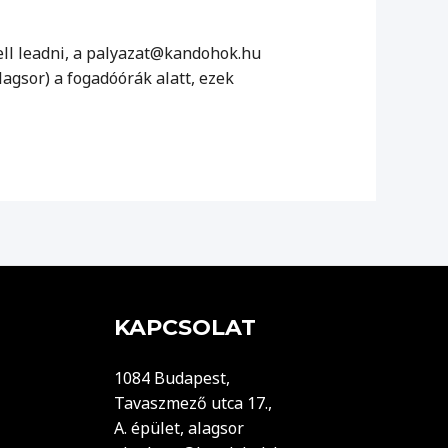
ell leadni, a palyazat@kandohok.hu
lagsor) a fogadóórák alatt, ezek
KAPCSOLAT
1084 Budapest,
Tavaszmező utca 17.,
A. épület, alagsor