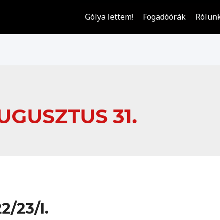
Gólya lettem!
Fogadóórák
Rólun
AUGUSZTUS 31.
/23/I.