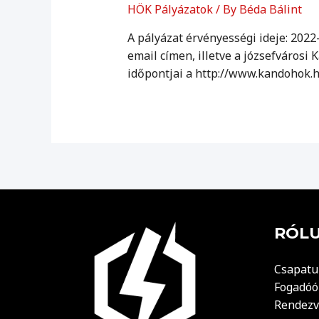
HÖK Pályázatok
/ By
Béda Bálint
A pályázat érvényességi ideje: 202
email címen, illetve a józsefvárosi
időpontjai a http://www.kandohok.hu
RÓL
Csapatu
Fogadóó
Rendezv