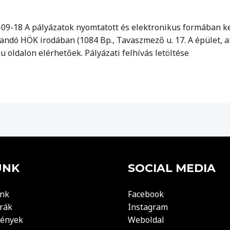
2-09-18 A pályázatok nyomtatott és elektronikus formában k
 Kandó HÖK irodában (1084 Bp., Tavaszmező u. 17. A épület, a
 oldalon elérhetőek. Pályázati felhívás letöltése
UNK
SOCIAL MEDIA
nk
Facebook
rák
Instagram
ények
Weboldal