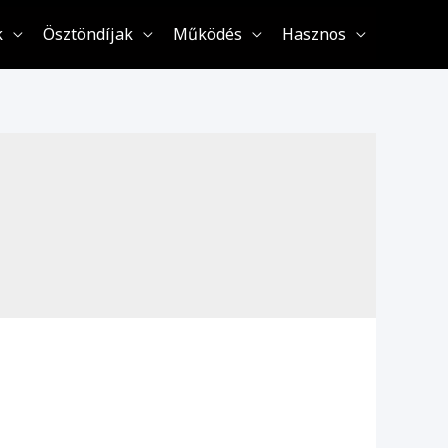
k
Ösztöndíjak
Működés
Hasznos