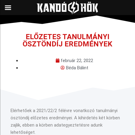
ELŐZETES TANULMÁNYI
ÖSZTÖNDÍJ EREDMÉNYEK
február 22, 2022
Béda Bálint
Elérhetőek a 2021/22/2 félévre vonatkozó tanulmányi
ösztöndíj előzetes eredményei. A kihirdetés két körben
zajlik, ebben a körben adategyeztetésre adunk
lehetőséget.