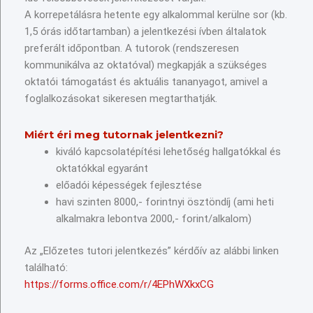
A korrepetálásra hetente egy alkalommal kerülne sor (kb.
1,5 órás időtartamban) a jelentkezési ívben általatok
preferált időpontban. A tutorok (rendszeresen
kommunikálva az oktatóval) megkapják a szükséges
oktatói támogatást és aktuális tananyagot, amivel a
foglalkozásokat sikeresen megtarthatják.
Miért éri meg tutornak jelentkezni?
kiváló kapcsolatépítési lehetőség hallgatókkal és
oktatókkal egyaránt
előadói képességek fejlesztése
havi szinten 8000,- forintnyi ösztöndíj (ami heti
alkalmakra lebontva 2000,- forint/alkalom)
Az „Előzetes tutori jelentkezés” kérdőív az alábbi linken
található:
https://forms.office.com/r/4EPhWXkxCG