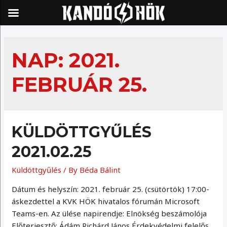
Skip
to
NAP:
2021.
content
FEBRUÁR 25.
KÜLDÖTTGYŰLÉS
2021.02.25
Küldöttgyűlés
/ By
Béda Bálint
Dátum és helyszín: 2021. február 25. (csütörtök) 17:00-
áskezdettel a KVK HÖK hivatalos fórumán Microsoft
Teams-en. Az ülése napirendje: Elnökség beszámolója
Előterjesztő: Ádám Richárd János Érdekvédelmi felelős