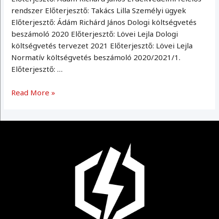
rendszer Előterjesztő: Takács Lilla Személyi ügyek
Előterjesztő: Ádám Richárd János Dologi költségvetés
beszámoló 2020 Előterjesztő: Lövei Lejla Dologi
költségvetés tervezet 2021 Előterjesztő: Lövei Lejla
Normatív költségvetés beszámoló 2020/2021/1.
Előterjesztő: …
Küldöttgyűlés
Read More »
2021.02.25